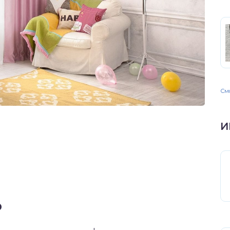
Смо
И
р