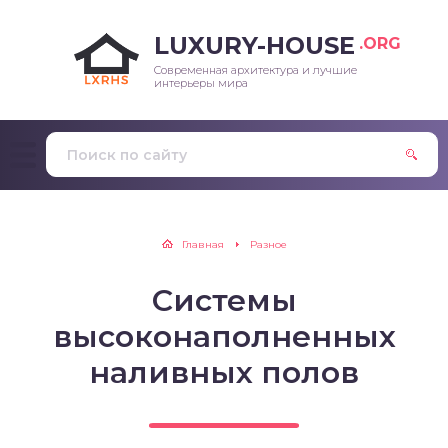
LUXURY-HOUSE
.ORG
Современная архитектура и лучшие
интерьеры мира
Главная
Разное
Системы
высоконаполненных
наливных полов