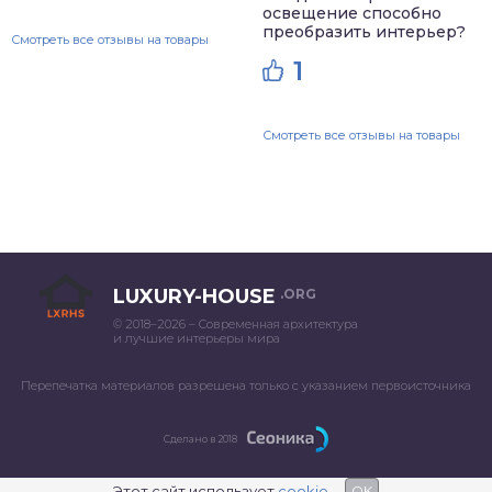
освещение способно
преобразить интерьер?
Смотреть все отзывы на товары
1
Смотреть все отзывы на товары
LUXURY-HOUSE
.ORG
© 2018–2026 – Современная архитектура
и лучшие интерьеры мира
Перепечатка материалов разрешена только с указанием первоисточника
Сделано в 2018
Этот сайт использует
cookie
OK