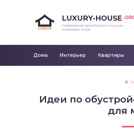
LUXURY-HOUSE
.OR
Современная архитектура и лучшие
интерьеры мира
Дома
Интерьер
Квартиры
Г
Идеи по обустрой
для 