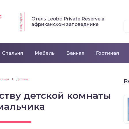
Популярное
G
Отель Leobo Private Reserve в
африканском заповеднике
Спальня
Мебель
Ванная
Гостиная
лавная
Детская
Р
ству детской комнаты
мальчика