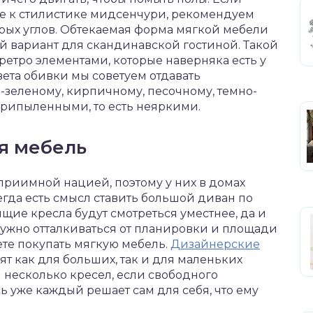
е к стилистике мидсенчури, рекомендуем
рых углов. Обтекаемая форма мягкой мебели
й вариант для скандинавской гостиной. Такой
ретро элементами, которые наверняка есть у
вета обивки мы советуем отдавать
зеленому, кирпичному, песочному, темно-
припыленными, то есть неяркими.
я мебель
приимной нацией, поэтому у них в домах
егда есть смысл ставить большой диван по
ящие кресла будут смотреться уместнее, да и
нужно отталкиваться от планировки и площади
те покупать мягкую мебель.
Дизайнерские
т как для больших, так и для маленьких
несколько кресел, если свободного
есь уже каждый решает сам для себя, что ему