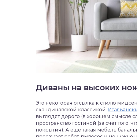
Диваны на высоких но
Это некоторая отсылка к стилю мидсен
скандинавской классикой.
Итальянск
выглядят дорого (в хорошем смысле с
пространство гостиной (за счет того, 
покрытия). А еще такая мебель баналь
проезжает робот-пылесос и не нужно н