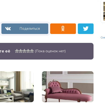
Смо
те её
(Пока оценок нет)