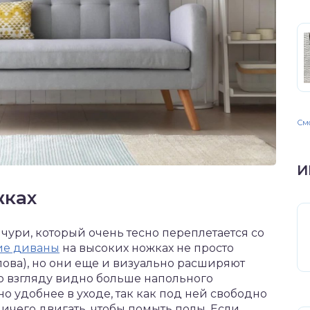
Смо
И
жках
чури, который очень тесно переплетается со
ие диваны
на высоких ножках не просто
лова), но они еще и визуально расширяют
что взгляду видно больше напольного
но удобнее в уходе, так как под ней свободно
ичего двигать, чтобы помыть полы. Если