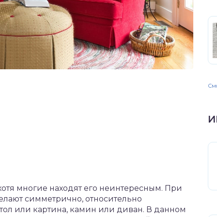
Смо
И
хотя многие находят его неинтересным. При
елают симметрично, относительно
тол или картина, камин или диван. В данном