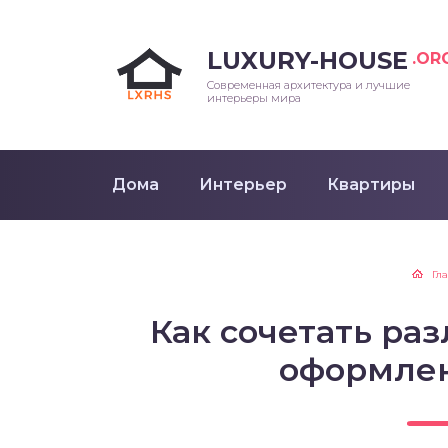
LUXURY-HOUSE
.OR
Современная архитектура и лучшие
интерьеры мира
Дома
Интерьер
Квартиры
Гл
Как сочетать ра
оформле