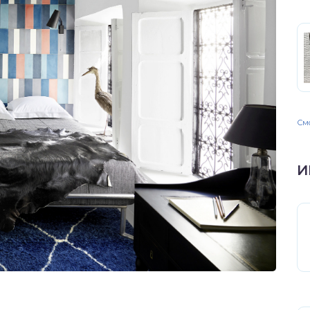
Смо
И