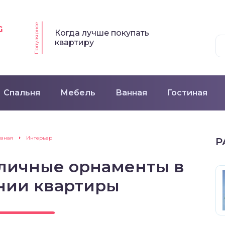
Популярное
G
Когда лучше покупать
квартиру
Спальня
Мебель
Ванная
Гостиная
авная
Интерьер
Р
зличные орнаменты в
нии квартиры