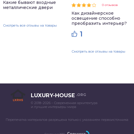
Какие бывают входные
0 отзывов
металлические двери
Как дизайнерское
освещение способно
преобразить интерьер?
Смотреть все отзывы на товары
1
Смотреть все отзывы на товары
LUXURY-HOUSE
.ORG
© 2018–2026 – Современная архитектура
и лучшие интерьеры мира
Перепечатка материалов разрешена только с указанием первоисточника