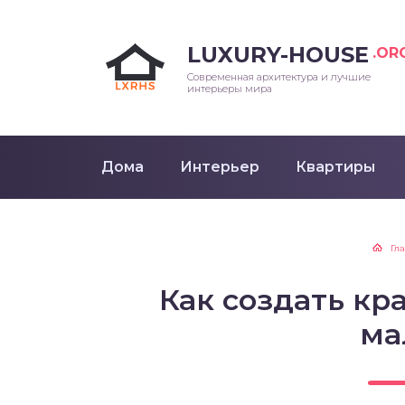
LUXURY-HOUSE
.OR
Современная архитектура и лучшие
интерьеры мира
Дома
Интерьер
Квартиры
Гл
Как создать кр
ма