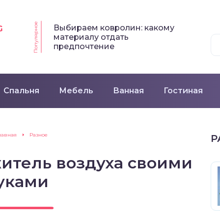
Популярное
Выбираем ковролин: какому
G
материалу отдать
предпочтение
Спальня
Мебель
Ванная
Гостиная
лавная
Разное
Р
житель воздуха своими
уками