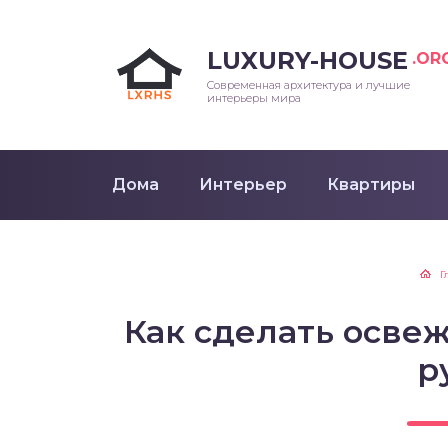
LUXURY-HOUSE
.OR
Современная архитектура и лучшие
интерьеры мира
Дома
Интерьер
Квартиры
Г
Как сделать осве
р