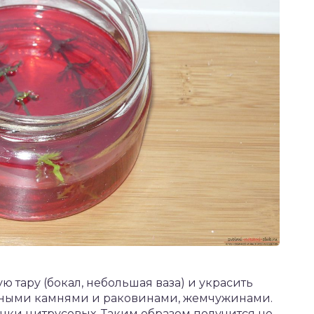
 тару (бокал, небольшая ваза) и украсить
вными камнями и раковинами, жемчужинами.
чки цитрусовых. Таким образом получится не