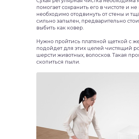
Сухая регулярная чистка необходима м
помогает сохранить его в чистоте и н
необходимо отодвинуть от стены и тща
сильно запылен, предварительно сто
выбить как ковер.
Нужно пройтись платяной щеткой с же
подойдет для этих целей чистящий р
шерсти животных, волосков. Такая про
скопиться пыли.