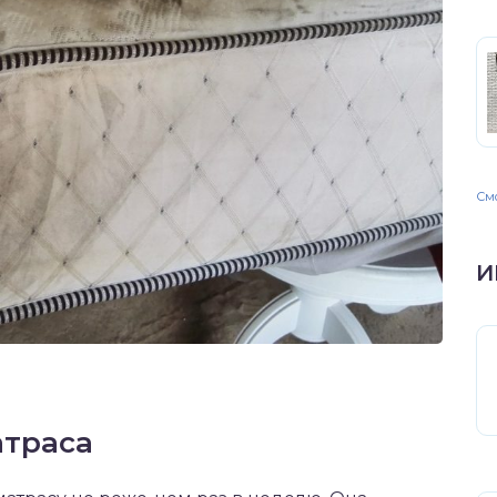
Смо
И
атраса