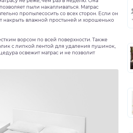
атрасу не реже, чем раз в неделю. Она
е позволяет пыли накапливаться. Матрас
тельно пропылесосить со всех сторон. Если он
ит накрыть влажной простыней и хорошенько
стким ворсом по всей поверхности. Также
олик с липкой лентой для удаления пушинок,
цедура освежит матрас и не позволит