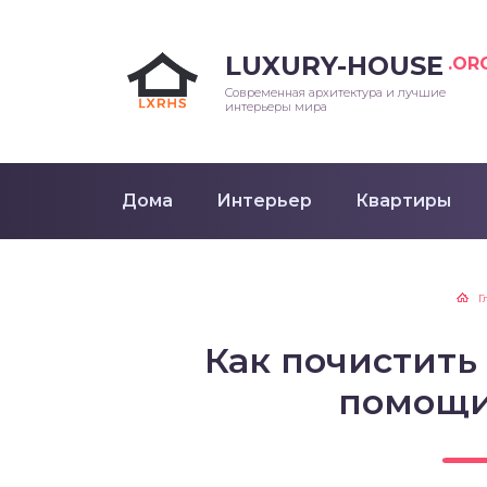
LUXURY-HOUSE
.OR
Современная архитектура и лучшие
интерьеры мира
Дома
Интерьер
Квартиры
Г
Как почистить
помощи