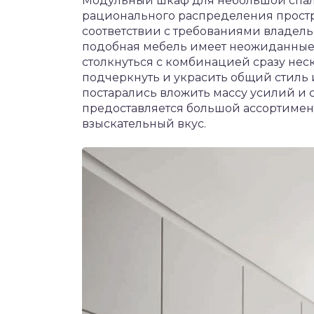
Модульный шкаф для небольшой спаль
рационального распределения простр
соответствии с требованиями владельц
подобная мебель имеет неожиданные 
столкнуться с комбинацией сразу нес
подчеркнуть и украсить общий стиль
постарались вложить массу усилий и 
предоставляется большой ассортимен
взыскательный вкус.