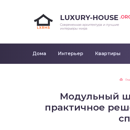
LUXURY-HOUSE
.OR
Современная архитектура и лучшие
интерьеры мира
Дома
Интерьер
Квартиры
Гл
Модульный шк
практичное реш
с