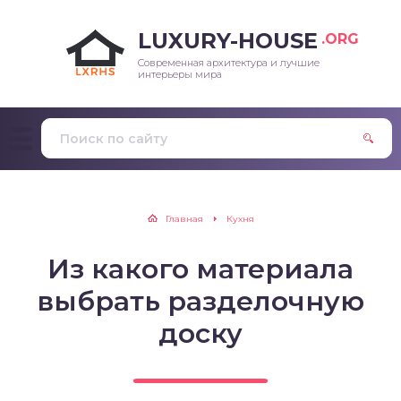
LUXURY-HOUSE
.ORG
Современная архитектура и лучшие
интерьеры мира
Главная
Кухня
Из какого материала
выбрать разделочную
доску