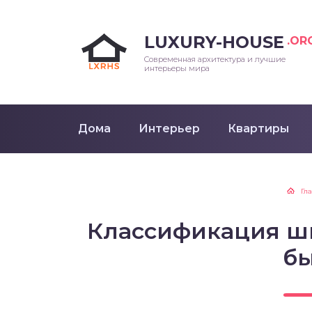
LUXURY-HOUSE
.OR
Современная архитектура и лучшие
интерьеры мира
Дома
Интерьер
Квартиры
Гл
Классификация шк
б