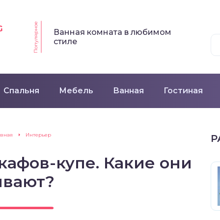
Популярное
G
Ванная комната в любимом
стиле
Спальня
Мебель
Ванная
Гостиная
авная
Интерьер
Р
афов-купе. Какие они
ывают?