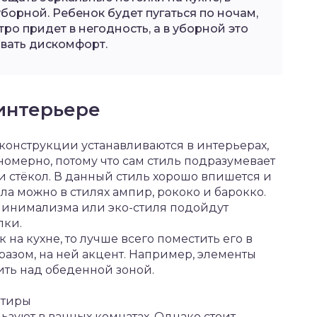
уборной. Ребенок будет пугаться по ночам,
тро придет в негодность, а в уборной это
вать дискомфорт.
 интерьере
конструкции устанавливаются в интерьерах,
ономерно, потому что сам стиль подразумевает
и стёкол. В данный стиль хорошо впишется и
ла можно в стилях ампир, рококо и барокко.
минимализма или эко-стиля подойдут
лки.
 на кухне, то лучше всего поместить его в
разом, на ней акцент. Например, элементы
ить над обеденной зоной.
ртиры
ьзуют в ванных комнатах. Однако стоит