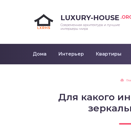
LUXURY-HOUSE
.OR
Современная архитектура и лучшие
интерьеры мира
Дома
Интерьер
Квартиры
Гл
Для какого и
зеркаль