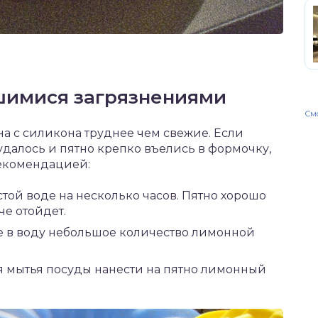
вшимися загрязнениями
Смо
а с силикона труднее чем свежие. Если
удалось и пятно крепко въелись в формочку,
екомендацией:
той воде на несколько часов. Пятно хорошо
че отойдет.
те в воду небольшое количество лимонной
я мытья посуды нанести на пятно лимонный