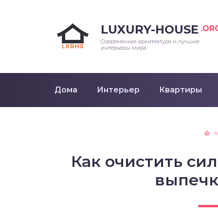
LUXURY-HOUSE
.OR
Современная архитектура и лучшие
интерьеры мира
Дома
Интерьер
Квартиры
Г
Как очистить си
выпечк