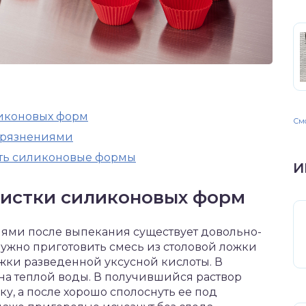
ликоновых форм
Смо
агрязнениями
ть силиконовые формы
И
чистки силиконовых форм
иями после выпекания существует довольно-
Нужно приготовить смесь из столовой ложки
ки разведенной уксусной кислоты. В
на теплой воды. В получившийся раствор
у, а после хорошо сполоснуть ее под