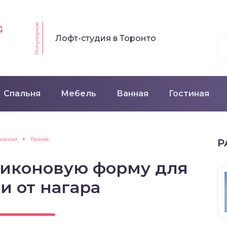
Популярное
G
Лофт-студия в Торонто
Спальня
Мебель
Ванная
Гостиная
лавная
Разное
Р
ликоновую форму для
и от нагара