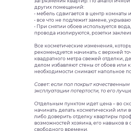
загрязнения квартир. По аналогичной
других помещений:
• мебель сдвигается в центр комнаты
• все что не подлежит замене, укрыва
• При снятии обоев используется вода
провода изолируются, розетки закле
Все косметические изменения, которы
рекомендуется начинать с верхней то
квадратного метра свежей отделки, д
делом избавляют стены от обоев или кр
необходимости снимают напольное п
Совет: если пол покрыт качественным
эксплуатации потертости, то его лучш
Отдельным пунктом идет цена – во ско
начинать делать косметический или в
либо доверить отделку квартиры проф
возможностей хозяина, его навыков в
свободного времени.