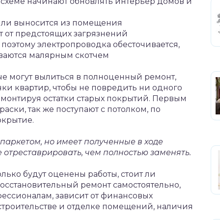
 схеме начинают обновлять интерьер домов и
 или выносится из помещения
ют от предстоящих загрязнений
, поэтому электропроводка обесточивается,
иваются малярным скотчем
е могут вылиться в полноценный ремонт,
чки квартир, чтобы не повредить ни одного
емонтируя остатки старых покрытий. Первым
аски, так же поступают с потолком, по
окрытие.
 паркетом, но имеет полученные в ходе
е отреставрировать, чем полностью заменять.
лько будут оценены работы, стоит ли
осстановительный ремонт самостоятельно,
ессионалам, зависит от финансовых
 строительстве и отделке помещений, наличия