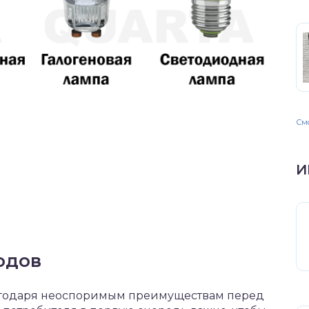
Смо
И
одов
лагодаря неоспоримым преимуществам перед