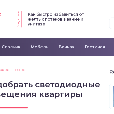
Популярное
Как быстро избавиться от
G
желтых потеков в ванне и
унитазе
Спальня
Мебель
Ванная
Гостиная
лавная
Разное
Р
добрать светодиодные
вещения квартиры