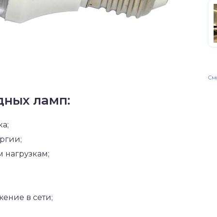
Смо
дных ламп:
а;
ргии;
 нагрузкам;
ение в сети;