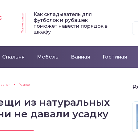
Как складыватель для
Популярное
G
футболок и рубашек
поможет навести порядок в
шкафу
Спальня
Мебель
Ванная
Гостиная
лавная
Разное
Р
вещи из натуральных
ни не давали усадку