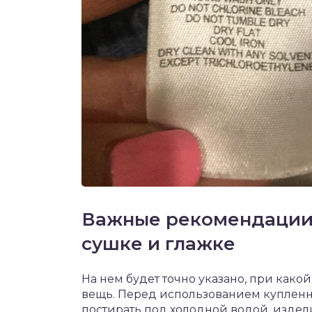
Важные рекомендации 
сушке и глажке
На нем будет точно указано, при како
вещь. Перед использованием купленн
постирать под холодной водой, издел