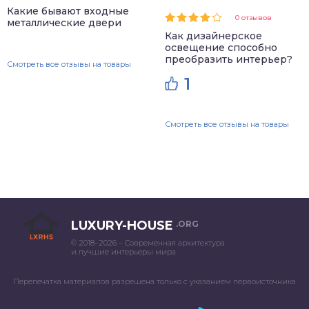
Какие бывают входные
0 отзывов
металлические двери
Как дизайнерское
освещение способно
преобразить интерьер?
Смотреть все отзывы на товары
1
Смотреть все отзывы на товары
LUXURY-HOUSE
.ORG
© 2018–2026 – Современная архитектура
и лучшие интерьеры мира
Перепечатка материалов разрешена только с указанием первоисточника