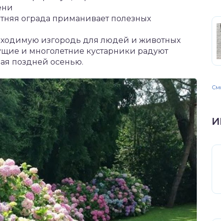
ени
етняя ограда приманивает полезных
роходимую изгородь для людей и животных
ущие и многолетние кустарники радуют
вая поздней осенью.
Смо
И