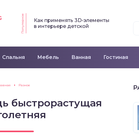
Популярное
G
Как применять 3D-элементы
в интерьере детской
Спальня
Мебель
Ванная
Гостиная
лавная
Разное
Р
дь быстрорастущая
голетняя