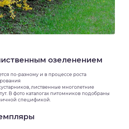
 лиственным озеленением
тся по-разному и в процессе роста
ирования
 кустарников, лиственные многолетние
тут. В фото каталогах питомников подобраны
зличной спецификой.
земпляры