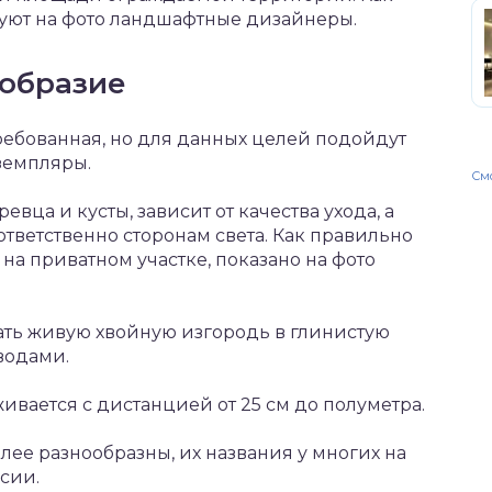
руют на фото ландшафтные дизайнеры.
образие
ребованная, но для данных целей подойдут
земпляры.
Смо
вца и кусты, зависит от качества ухода, а
тветственно сторонам света. Как правильно
на приватном участке, показано на фото
ть живую хвойную изгородь в глинистую
водами.
ивается с дистанцией от 25 см до полуметра.
ее разнообразны, их названия у многих на
рсии.