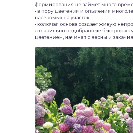
формирования не займет много врем
• в пору цветения и опыления многол
насекомых на участок
• колючая основа создает живую неп
• правильно подобранные быстрораст
цветением, начиная с весны и закачи