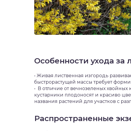
Особенности ухода за
• Живая лиственная изгородь развивае
быстрорастущей массы требует форм
• В отличие от вечнозеленых хвойных
кустарники плодоносят и красиво цве
названия растений для участков с ра
Распространенные эк