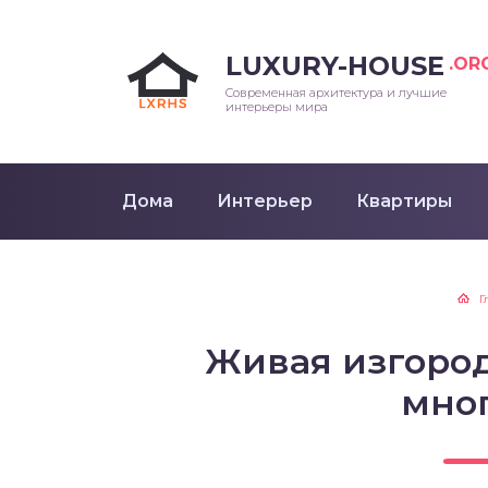
LUXURY-HOUSE
.OR
Современная архитектура и лучшие
интерьеры мира
Дома
Интерьер
Квартиры
Г
Живая изгоро
мно