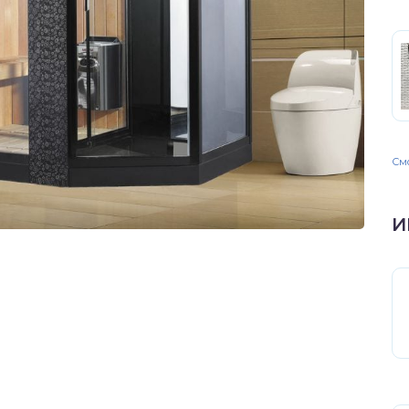
Смо
И