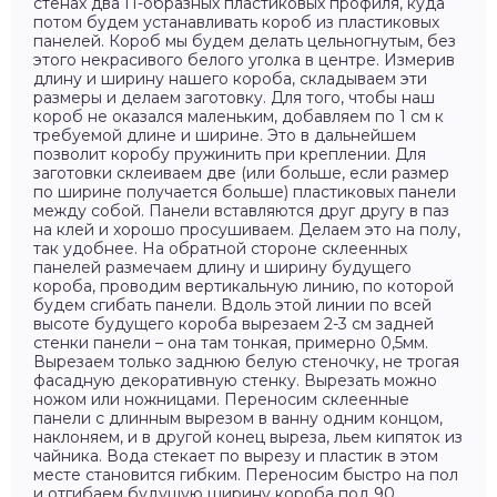
стенах два П-образных пластиковых профиля, куда
потом будем устанавливать короб из пластиковых
панелей. Короб мы будем делать цельногнутым, без
этого некрасивого белого уголка в центре. Измерив
длину и ширину нашего короба, складываем эти
размеры и делаем заготовку. Для того, чтобы наш
короб не оказался маленьким, добавляем по 1 см к
требуемой длине и ширине. Это в дальнейшем
позволит коробу пружинить при креплении. Для
заготовки склеиваем две (или больше, если размер
по ширине получается больше) пластиковых панели
между собой. Панели вставляются друг другу в паз
на клей и хорошо просушиваем. Делаем это на полу,
так удобнее. На обратной стороне склеенных
панелей размечаем длину и ширину будущего
короба, проводим вертикальную линию, по которой
будем сгибать панели. Вдоль этой линии по всей
высоте будущего короба вырезаем 2-3 см задней
стенки панели – она там тонкая, примерно 0,5мм.
Вырезаем только заднюю белую стеночку, не трогая
фасадную декоративную стенку. Вырезать можно
ножом или ножницами. Переносим склеенные
панели с длинным вырезом в ванну одним концом,
наклоняем, и в другой конец выреза, льем кипяток из
чайника. Вода стекает по вырезу и пластик в этом
месте становится гибким. Переносим быстро на пол
и отгибаем будущую ширину короба под 90