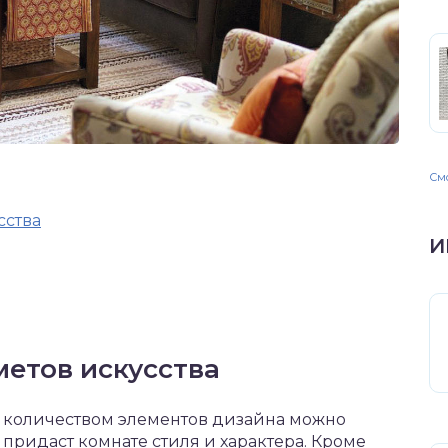
Смо
сства
И
метов искусства
 количеством элементов дизайна можно
 придаст комнате стиля и характера. Кроме