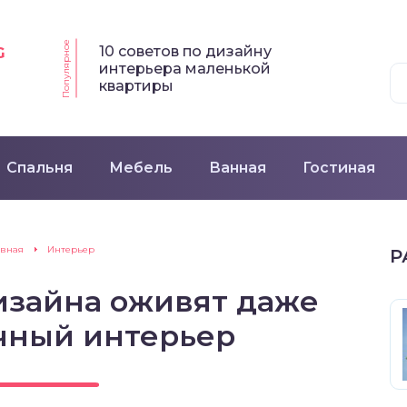
Популярное
10 советов по дизайну
G
интерьера маленькой
квартиры
Спальня
Мебель
Ванная
Гостиная
авная
Интерьер
Р
изайна оживят даже
чный интерьер