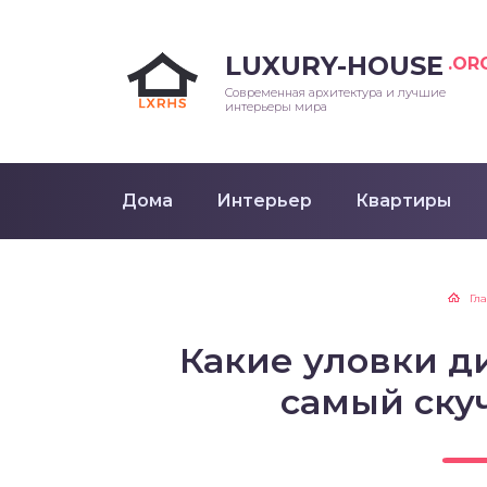
LUXURY-HOUSE
.OR
Современная архитектура и лучшие
интерьеры мира
Дома
Интерьер
Квартиры
Гл
Какие уловки д
самый ску