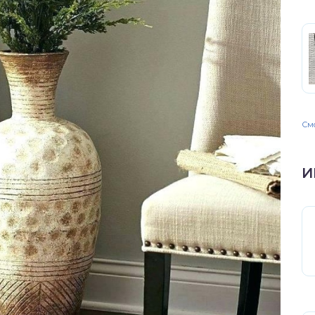
Смо
И