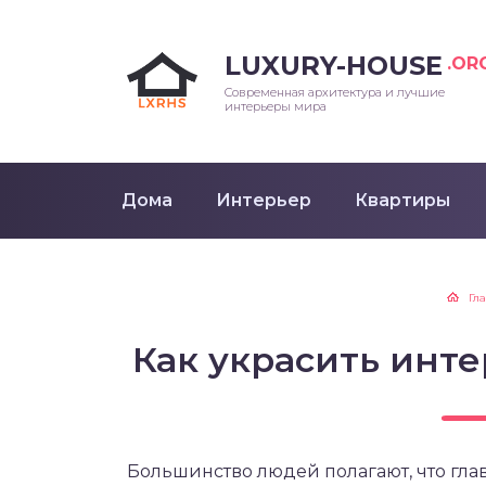
LUXURY-HOUSE
.OR
Современная архитектура и лучшие
интерьеры мира
Дома
Интерьер
Квартиры
Гл
Как украсить инт
Большинство людей полагают, что глав