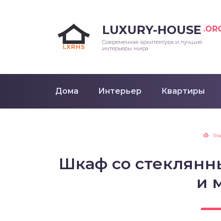
LUXURY-HOUSE
.OR
Современная архитектура и лучшие
интерьеры мира
Дома
Интерьер
Квартиры
Гл
Шкаф со стеклянн
и 