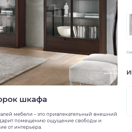
Смо
И
орок шкафа
талей мебели – это привлекательный внешний
и, дарит помещению ощущение свободы и
ие от интерьера.