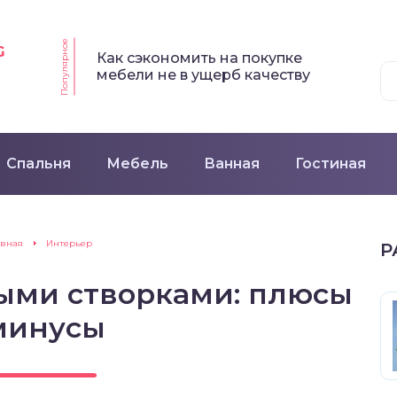
Популярное
G
Как сэкономить на покупке
мебели не в ущерб качеству
Спальня
Мебель
Ванная
Гостиная
авная
Интерьер
Р
ыми створками: плюсы
минусы