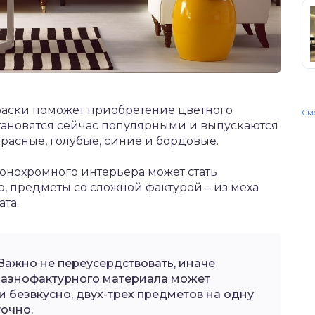
аски поможет приобретение цветного
Смо
тановятся сейчас популярными и выпускаются
красные, голубые, синие и бордовые.
нохромного интерьера может стать
, предметы со сложной фактурой – из меха
та.
Важно не переусердствовать, иначе
разнофактурного материала может
и безвкусно, двух-трех предметов на одну
точно.