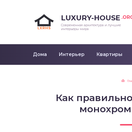
LUXURY-HOUSE
.OR
Современная архитектура и лучшие
интерьеры мира
Дома
Интерьер
Квартиры
Гл
Как правильно
монохром