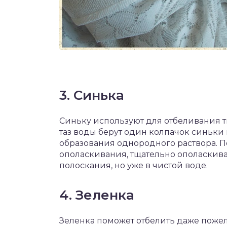
3. Синька
Синьку используют для отбеливания т
таз воды берут один колпачок синьки
образования однородного раствора. П
ополаскивания, тщательно ополаскива
полоскания, но уже в чистой воде.
4. Зеленка
Зеленка поможет отбелить даже пожел