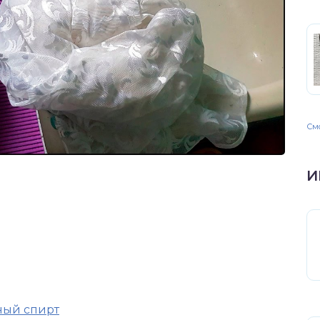
Смо
И
ный спирт