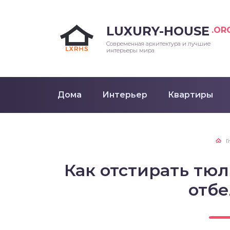
LUXURY-HOUSE
.OR
Современная архитектура и лучшие
интерьеры мира
Дома
Интерьер
Квартиры
Г
Как отстирать тюл
отб