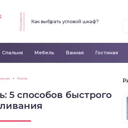
Популярное
G
Как выбрать угловой шкаф?
Спальня
Мебель
Ванная
Гостиная
лавная
Разное
Р
ь: 5 способов быстрого
еливания