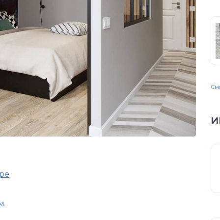
Смо
И
ре
м