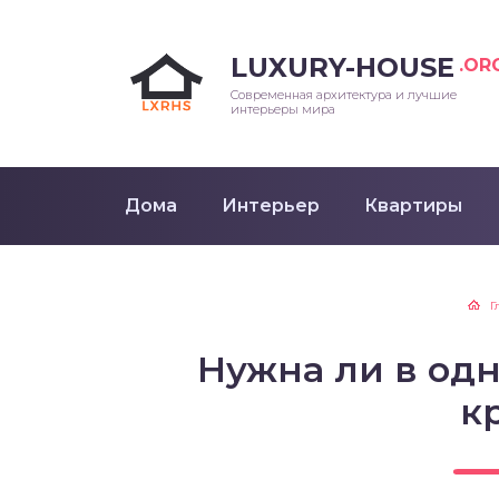
LUXURY-HOUSE
.OR
Современная архитектура и лучшие
интерьеры мира
Дома
Интерьер
Квартиры
Г
Нужна ли в од
к