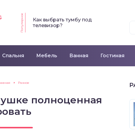
Популярное
G
Как выбрать тумбу под
телевизор?
Спальня
Мебель
Ванная
Гостиная
лавная
Разное
Р
нушке полноценная
ровать