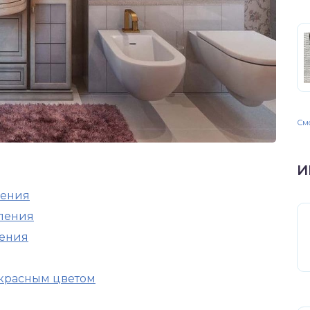
Смо
И
ления
ления
ения
красным цветом