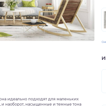
Смо
И
 тона идеально подходят для маленьких
 и наоборот, насыщенные и темные тона