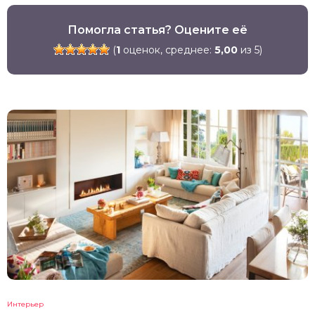
Помогла статья? Оцените её
(
1
оценок, среднее:
5,00
из 5)
Интерьер