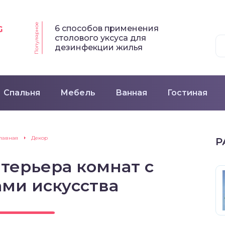
Популярное
6 способов применения
G
столового уксуса для
дезинфекции жилья
Спальня
Мебель
Ванная
Гостиная
лавная
Декор
Р
терьера комнат с
ми искусства