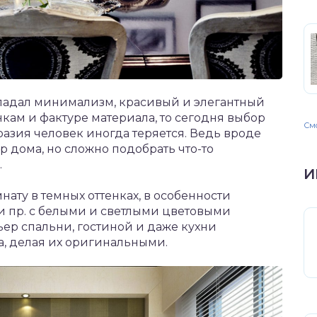
бладал минимализм, красивый и элегантный
нкам и фактуре материала, то сегодня выбор
Смо
бразия человек иногда теряется. Ведь вроде
р дома, но сложно подобрать что-то
.
И
ату в темных оттенках, в особенности
и пр. с белыми и светлыми цветовыми
ер спальни, гостиной и даже кухни
а, делая их оригинальными.