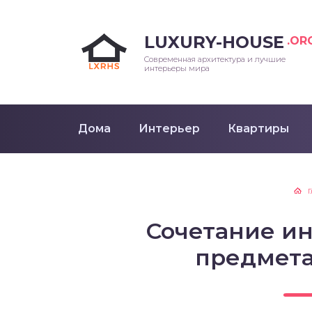
LUXURY-HOUSE
.OR
Современная архитектура и лучшие
интерьеры мира
Дома
Интерьер
Квартиры
Г
Сочетание ин
предмета