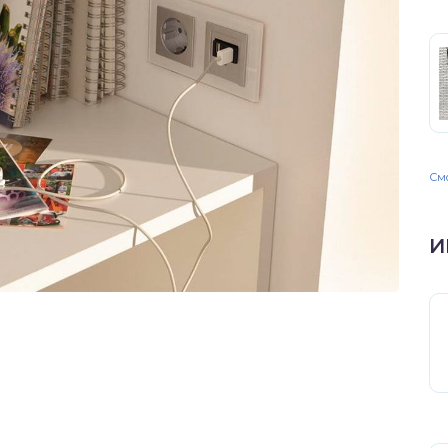
Смо
И