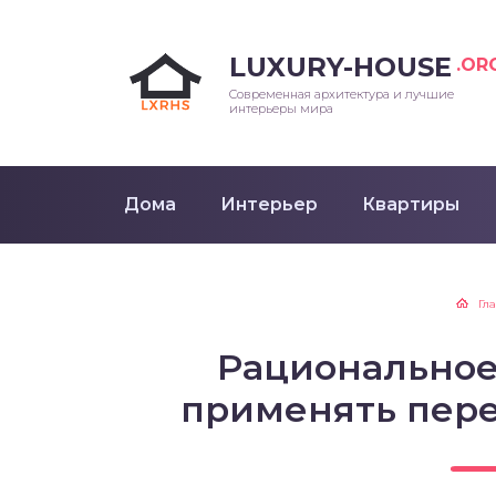
LUXURY-HOUSE
.OR
Современная архитектура и лучшие
интерьеры мира
Дома
Интерьер
Квартиры
Гл
Рациональное
применять пере