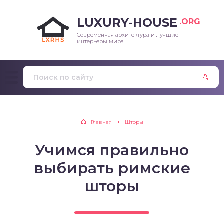
LUXURY-HOUSE
.ORG
Современная архитектура и лучшие
интерьеры мира
Главная
Шторы
Учимся правильно
выбирать римские
шторы