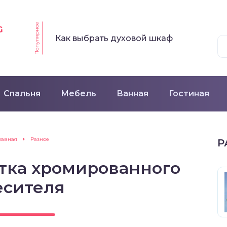
Популярное
G
Как выбрать духовой шкаф
Спальня
Мебель
Ванная
Гостиная
лавная
Разное
Р
тка хромированного
есителя