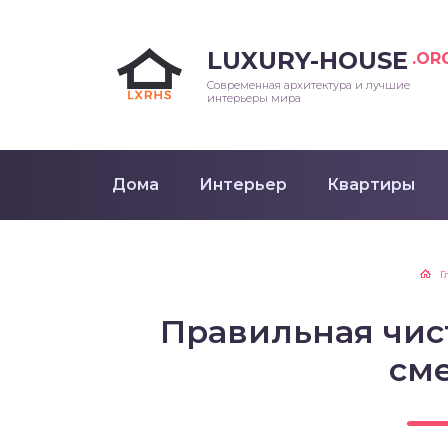
LUXURY-HOUSE
.OR
Современная архитектура и лучшие
интерьеры мира
Дома
Интерьер
Квартиры
Г
Правильная чис
см