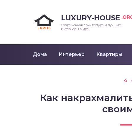
LUXURY-HOUSE
.OR
Современная архитектура и лучшие
интерьеры мира
Дома
Интерьер
Квартиры
Г
Как накрахмалить
свои