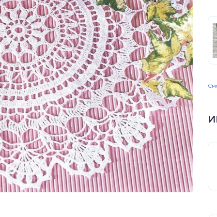
Смо
И