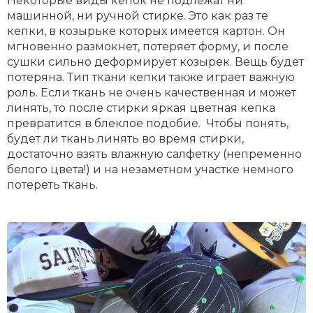
Некоторые виды кепок не подлежат ни
машинной, ни ручной стирке. Это как раз те
кепки, в козырьке которых имеется картон. Он
мгновенно размокнет, потеряет форму, и после
сушки сильно деформирует козырек. Вещь будет
потеряна. Тип ткани кепки также играет важную
роль. Если ткань не очень качественная и может
линять, то после стирки яркая цветная кепка
превратится в блеклое подобие. Чтобы понять,
будет ли ткань линять во время стирки,
достаточно взять влажную салфетку (непременно
белого цвета!) и на незаметном участке немного
потереть ткань.