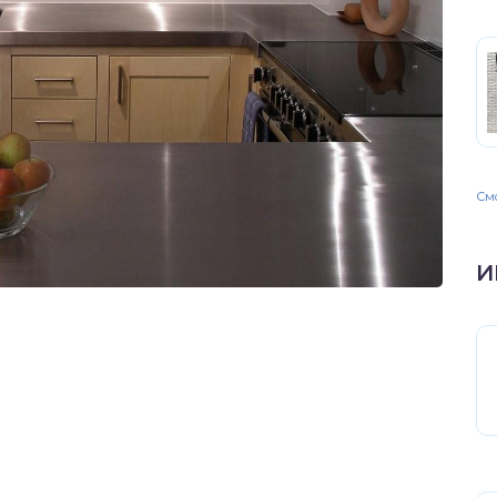
Смо
И