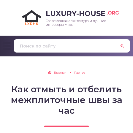
LUXURY-HOUSE
.ORG
Современная архитектура и лучшие
интерьеры мира
Главная
Разное
Как отмыть и отбелить
межплиточные швы за
час