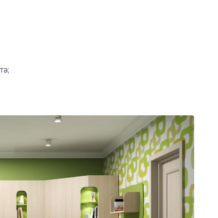
;
та;