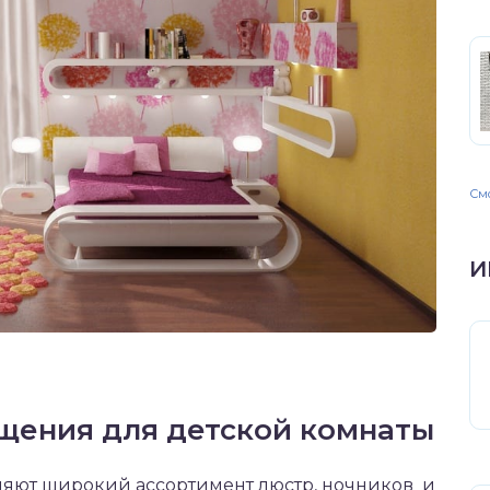
Смо
И
щения для детской комнаты
ляют широкий ассортимент люстр, ночников и