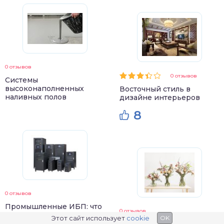
0 отзывов
0 отзывов
Системы
высоконаполненных
Восточный стиль в
наливных полов
дизайне интерьеров
8
0 отзывов
Промышленные ИБП: что
0 отзывов
это такое и почему они
Этот сайт использует
cookie
OK
необходимы?