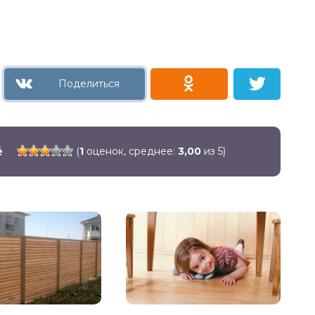
ё
(
1
оценок, среднее:
3,00
из 5)