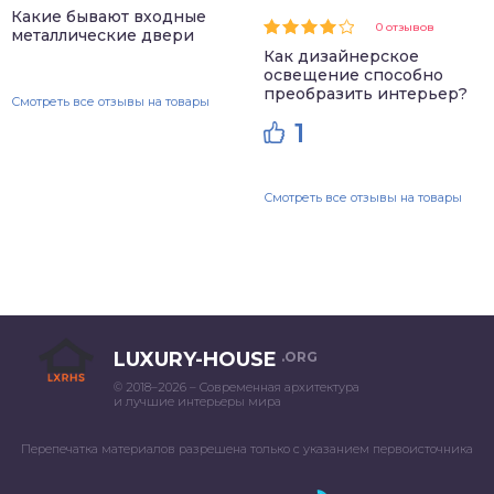
Какие бывают входные
0 отзывов
металлические двери
Как дизайнерское
освещение способно
преобразить интерьер?
Смотреть все отзывы на товары
1
Смотреть все отзывы на товары
LUXURY-HOUSE
.ORG
© 2018–2026 – Современная архитектура
и лучшие интерьеры мира
Перепечатка материалов разрешена только с указанием первоисточника