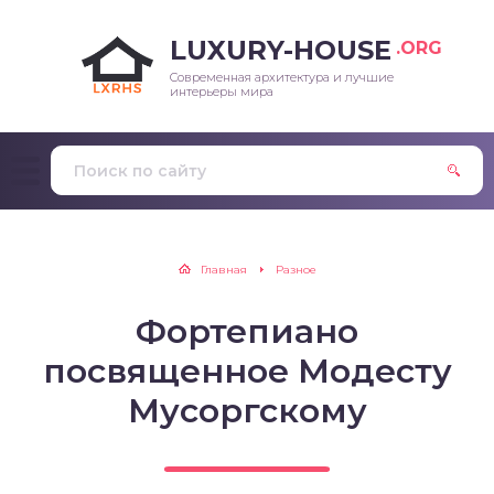
LUXURY-HOUSE
.ORG
Современная архитектура и лучшие
интерьеры мира
Главная
Разное
Фортепиано
посвященное Модесту
Мусоргскому