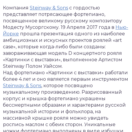
Компания
Steinway & Sons
c гордостью
представляет потрясающее фортепиано,
посвященное великому русскому композитору
Модесту Мусоргскому. 19 Апреля 2017 года в
Нью-
Йорке
прошла презентация одного из наиболее
амбициозных и искусных проектов роялей «art
case», которые когда-либо были созданы:
завораживающая модель D концертного рояля
«Картинки с выставки», выполненное Артистом
Steinway Полом Уайсом.
Над фортепиано «Картинки с выставки» работали
более 4 лет и оно является первым инструментом
Steinway & Sons
, которое посвящено
музыкальному произведению. Разрисованный
корпус и крышка фортепиано украшены
бессмертными образами и характерами русской
музыкальной истории и фольклора, на
массивной крышке рояля можно увидеть
роспись маслом с обеих сторон. Уникальные
ножки фортепиано выполнены в виде избушки