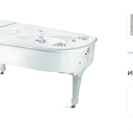
Смо
И