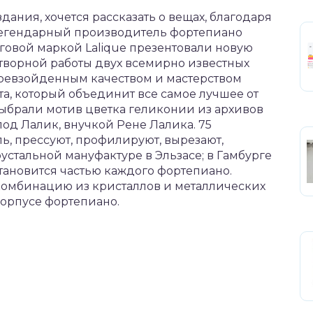
ания, хочется рассказать о вещах, благодаря
Легендарный производитель фортепиано
орговой маркой Lalique презентовали новую
дотворной работы двух всемирно известных
превзойденным качеством и мастерством
а, который объединит все самое лучшее от
 выбрали мотив цветка геликонии из архивов
од Лалик, внучкой Рене Лалика. 75
, прессуют, профилируют, вырезают,
устальной мануфактуре в Эльзасе; в Гамбурге
становится частью каждого фортепиано.
 комбинацию из кристаллов и металлических
корпусе фортепиано.