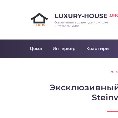
LUXURY-HOUSE
.OR
Современная архитектура и лучшие
интерьеры мира
Дома
Интерьер
Квартиры
Г
Эксклюзивный 
Stein