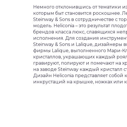
Немного отклонившись от тематики изд
которым быт становится роскошнее. 
Steinway & Sons в сотрудничестве с т
модель. Heliconia – это результат пло
брендов класса люкс, славящихся не
исполнения. Для создания инструмент
Steinway & Sons и Lalique, дизайнеры
фирмы Lalique, выполненного Мари-Кл
кристаллов, украшающих каждый рояль
гравируют, полируют и помечают на хр
на заводе Steinway каждый кристалл 
Дизайн Heliconia представляет собой
инкрустаций на крышке, ножках или 