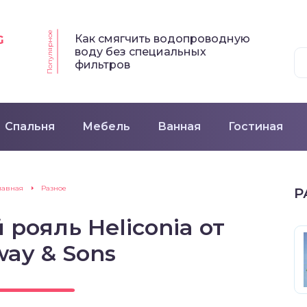
Популярное
Как смягчить водопроводную
G
воду без специальных
фильтров
Спальня
Мебель
Ванная
Гостиная
лавная
Разное
Р
рояль Heliconia от
way & Sons