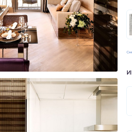
Смо
И