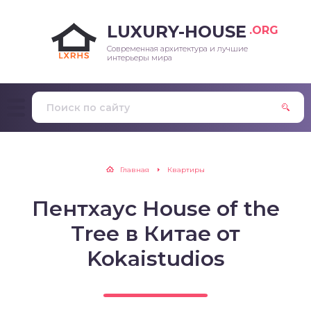
LUXURY-HOUSE
.ORG
Современная архитектура и лучшие
интерьеры мира
Главная
Квартиры
Пентхаус House of the
Tree в Китае от
Kokaistudios