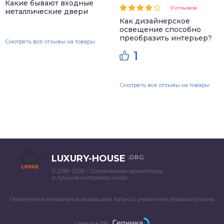
Какие бывают входные
0 отзывов
металлические двери
Как дизайнерское
освещение способно
преобразить интерьер?
Смотреть все отзывы на товары
1
Смотреть все отзывы на товары
LUXURY-HOUSE
.ORG
© 2018–2026 – Современная архитектура
и лучшие интерьеры мира
Перепечатка материалов разрешена только с указанием первоисточника
Сделано в 2018